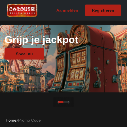
Aanmelden
Registreren
Grijp je jackpot
Speel nu
Home
Promo Code