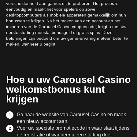
verscheidenheid aan games uit te proberen. Het proces is
eenvoudig en maakt het voor spelers op zowel
desktopcomputers als mobiele apparaten gemakkelijk om hun
bonussen te krijgen. Na het maken van een account en het
invoeren van de Carousel Casino couponcode, krijgt u met uw
eerste storting meestal bonusgeld of gratis spins. Deze
beloningen zijn bedoeld om uw game-ervaring meteen beter te
maken, wanneer u begint.
Hoe u uw Carousel Casino
welkomstbonus kunt
krijgen
Ga naar de website van Carousel Casino en maak
een nieuw account aan.
Voer uw speciale promotiecode in waar staat tijdens
de registratie of wanneer u een storting doet.