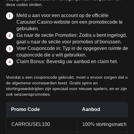
deze codes vinden.
Meld u aan voor een account op de officiële
Carousel Casino-website om een promotiecode te
gebruiken.
Ga naar de sectie Promoties: Zodra u bent ingelogd,
gaat u naar de sectie voor promoties of bonussen.
Voer Couponcode in: Typ in de opgegeven ruimte de
couponcode die u wilt gebruiken.
Claim Bonus: Bevestig uw aanbod en claim het.
Voordat u een couponcode gebruikt, moet u ervoor zorgen dat u
de algemene voorwaarden leest. Gratis spins en
stortingswedstrijden zijn speciaal voor nieuwe spelers, en er zijn
ook seizoenspromoties.
Promo Code
Aanbod
CARROUSEL100
100% stortingsmatch