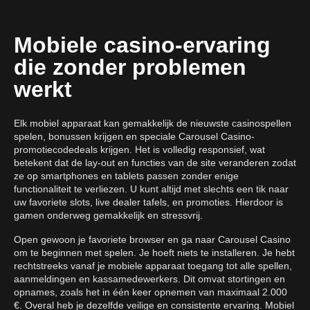
Mobiele casino-ervaring
die zonder problemen
werkt
Elk mobiel apparaat kan gemakkelijk de nieuwste casinospellen
spelen, bonussen krijgen en speciale Carousel Casino-
promotiecodedeals krijgen. Het is volledig responsief, wat
betekent dat de lay-out en functies van de site veranderen zodat
ze op smartphones en tablets passen zonder enige
functionaliteit te verliezen. U kunt altijd met slechts een tik naar
uw favoriete slots, live dealer tafels, en promoties. Hierdoor is
gamen onderweg gemakkelijk en stressvrij.
Open gewoon je favoriete browser en ga naar Carousel Casino
om te beginnen met spelen. Je hoeft niets te installeren. Je hebt
rechtstreeks vanaf je mobiele apparaat toegang tot alle spellen,
aanmeldingen en kassamedewerkers. Dit omvat stortingen en
opnames, zoals het in één keer opnemen van maximaal 2.000
€. Overal heb je dezelfde veilige en consistente ervaring. Mobiel