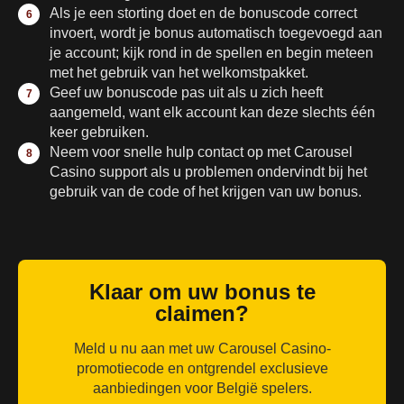
Als je een storting doet en de bonuscode correct
invoert, wordt je bonus automatisch toegevoegd aan
je account; kijk rond in de spellen en begin meteen
met het gebruik van het welkomstpakket.
Geef uw bonuscode pas uit als u zich heeft
aangemeld, want elk account kan deze slechts één
keer gebruiken.
Neem voor snelle hulp contact op met Carousel
Casino support als u problemen ondervindt bij het
gebruik van de code of het krijgen van uw bonus.
Klaar om uw bonus te
claimen?
Meld u nu aan met uw Carousel Casino-
promotiecode en ontgrendel exclusieve
aanbiedingen voor België spelers.