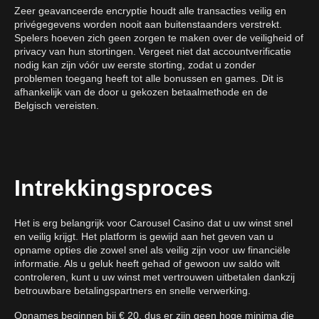
Zeer geavanceerde encryptie houdt alle transacties veilig en
privégegevens worden nooit aan buitenstaanders verstrekt.
Spelers hoeven zich geen zorgen te maken over de veiligheid of
privacy van hun stortingen. Vergeet niet dat accountverificatie
nodig kan zijn vóór uw eerste storting, zodat u zonder
problemen toegang heeft tot alle bonussen en games. Dit is
afhankelijk van de door u gekozen betaalmethode en de
Belgisch vereisten.
Intrekkingsproces
Het is erg belangrijk voor Carousel Casino dat u uw winst snel
en veilig krijgt. Het platform is gewijd aan het geven van u
opname opties die zowel snel als veilig zijn voor uw financiële
informatie. Als u geluk heeft gehad of gewoon uw saldo wilt
controleren, kunt u uw winst met vertrouwen uitbetalen dankzij
betrouwbare betalingspartners en snelle verwerking.
Opnames beginnen bij € 20, dus er zijn geen hoge minima die