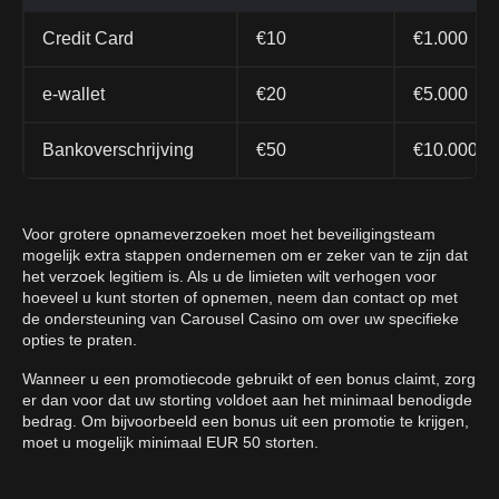
Credit Card
€10
€1.000
e-wallet
€20
€5.000
Bankoverschrijving
€50
€10.000
Voor grotere opnameverzoeken moet het beveiligingsteam
mogelijk extra stappen ondernemen om er zeker van te zijn dat
het verzoek legitiem is. Als u de limieten wilt verhogen voor
hoeveel u kunt storten of opnemen, neem dan contact op met
de ondersteuning van Carousel Casino om over uw specifieke
opties te praten.
Wanneer u een promotiecode gebruikt of een bonus claimt, zorg
er dan voor dat uw storting voldoet aan het minimaal benodigde
bedrag. Om bijvoorbeeld een bonus uit een promotie te krijgen,
moet u mogelijk minimaal EUR 50 storten.