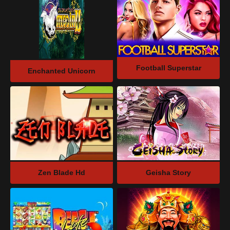
Football Superstar
Magic Idol
Zen Blade Hd
Geisha Story