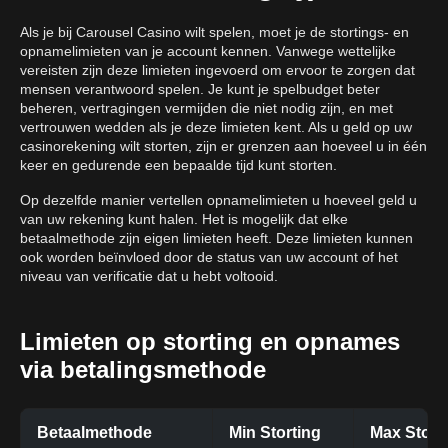
Als je bij Carousel Casino wilt spelen, moet je de stortings- en
opnamelimieten van je account kennen. Vanwege wettelijke
vereisten zijn deze limieten ingevoerd om ervoor te zorgen dat
mensen verantwoord spelen. Je kunt je spelbudget beter
beheren, vertragingen vermijden die niet nodig zijn, en met
vertrouwen wedden als je deze limieten kent. Als u geld op uw
casinorekening wilt storten, zijn er grenzen aan hoeveel u in één
keer en gedurende een bepaalde tijd kunt storten.
Op dezelfde manier vertellen opnamelimieten u hoeveel geld u
van uw rekening kunt halen. Het is mogelijk dat elke
betaalmethode zijn eigen limieten heeft. Deze limieten kunnen
ook worden beïnvloed door de status van uw account of het
niveau van verificatie dat u hebt voltooid.
Limieten op storting en opnames
via betalingsmethode
Betaalmethode
Min Storting
Max Stort