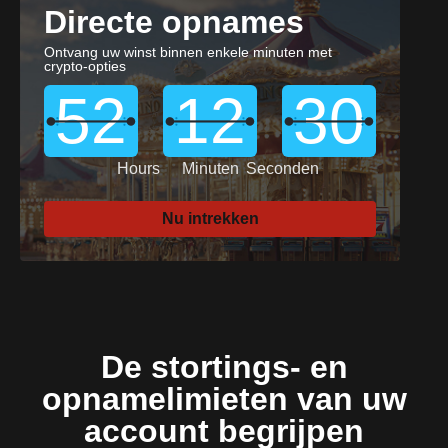
Directe opnames
Ontvang uw winst binnen enkele minuten met
crypto-opties
52
12
28
Hours
Minuten
Seconden
Nu intrekken
De stortings- en
opnamelimieten van uw
account begrijpen