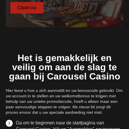
Claim nu
Het is gemakkelijk en
veilig om aan de slag te
gaan bij Carousel Casino
Hier leest u hoe u zich aanmeldt en uw bonuscode gebruikt. Om
uw account in te stellen en uw welkomstbonus te krijgen met
behulp van uw unieke promotiecode, hoeft u alleen maar een
paar eenvoudige stappen te volgen. Als nieuw lid zorgt dit
proces ervoor dat u uw speciale aanbieding niet mist.
Ga om te beginnen naar de startpagina van