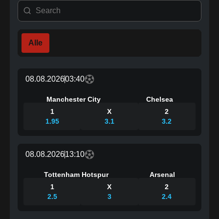
Alle
08.08.2026
03:40
Manchester City
Chelsea
1
X
2
1.95
3.1
3.2
08.08.2026
13:10
Tottenham Hotspur
Arsenal
1
X
2
2.5
3
2.4