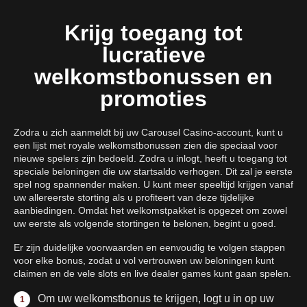
Krijg toegang tot
lucratieve
welkomstbonussen en
promoties
Zodra u zich aanmeldt bij uw Carousel Casino-account, kunt u
een lijst met royale welkomstbonussen zien die speciaal voor
nieuwe spelers zijn bedoeld. Zodra u inlogt, heeft u toegang tot
speciale beloningen die uw startsaldo verhogen. Dit zal je eerste
spel nog spannender maken. U kunt meer speeltijd krijgen vanaf
uw allereerste storting als u profiteert van deze tijdelijke
aanbiedingen. Omdat het welkomstpakket is opgezet om zowel
uw eerste als volgende stortingen te belonen, begint u goed.
Er zijn duidelijke voorwaarden en eenvoudig te volgen stappen
voor elke bonus, zodat u vol vertrouwen uw beloningen kunt
claimen en de vele slots en live dealer games kunt gaan spelen.
Om uw welkomstbonus te krijgen, logt u in op uw