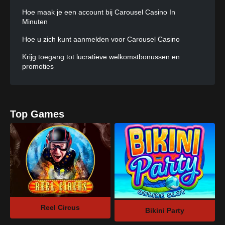
Hoe maak je een account bij Carousel Casino In
Minuten
Hoe u zich kunt aanmelden voor Carousel Casino
Krijg toegang tot lucratieve welkomstbonussen en
promoties
Eenvoudige stortingsopties voor snelle financiering
Snelle en veilige opnames na het inloggen
Top Games
Hoe u uw winst kunt behalen
Ontdek de beste Vip-voordelen en inzetlimieten bij
Carousel Casino
Voordelen van de Vip Club
Hoe inloggen
Reel Circus
Bikini Party