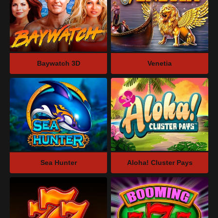
Baywatch 3D
Venetia
Sea Hunter
Aloha! Cluster Pays