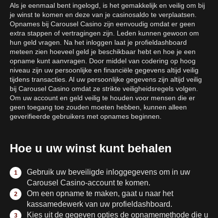
Als je eenmaal bent ingelogd, is het gemakkelijk en veilig om bij
je winst te komen en deze van je casinosaldo te verplaatsen.
Opnames bij Carousel Casino zijn eenvoudig omdat er geen
extra stappen of vertragingen zijn. Leden kunnen gewoon om
hun geld vragen. Na het inloggen laat je profieldashboard
meteen zien hoeveel geld je beschikbaar hebt en hoe je een
opname kunt aanvragen. Door middel van codering op hoog
niveau zijn uw persoonlijke en financiële gegevens altijd veilig
tijdens transacties. Al uw persoonlijke gegevens zijn altijd veilig
bij Carousel Casino omdat ze strikte veiligheidsregels volgen.
Om uw account en geld veilig te houden voor mensen die er
geen toegang toe zouden moeten hebben, kunnen alleen
geverifieerde gebruikers met opnames beginnen.
Hoe u uw winst kunt behalen
Gebruik uw beveiligde inloggegevens om in uw
Carousel Casino-account te komen.
Om een opname te maken, gaat u naar het
kassamedewerk van uw profieldashboard.
Kies uit de gegeven opties de opnamemethode die u