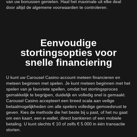
van uw bonussen genieten. Haal het maximale uit elke deal
door altijd de algemene voorwaarden te controleren.
Eenvoudige
stortingsopties voor
snelle financiering
U kunt uw Carousel Casino-account meteen financieren en
meteen beginnen met spelen. Je kunt meteen beginnen met het
spelen van je favoriete spellen, omdat het stortingsproces
gemakkelijk te begrijpen, duidelijk en volledig snel is gemaakt.
Carousel Casino accepteert een breed scala aan veilige
betaalmogelijkheden om alle spelers volledige gemoedsrust te
geven. Kies de methode die het beste bij u past, of het nu gaat
om een kaart, een e-wallet, direct bankieren of een mobiele
betaling. U kunt slechts € 10 of zelfs € 5.000 in één transactie
storten.