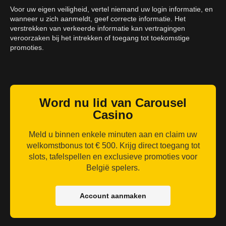
Voor uw eigen veiligheid, vertel niemand uw login informatie, en
wanneer u zich aanmeldt, geef correcte informatie. Het
verstrekken van verkeerde informatie kan vertragingen
veroorzaken bij het intrekken of toegang tot toekomstige
promoties.
Word nu lid van Carousel
Casino
Meld u binnen enkele minuten aan en claim uw
welkomstbonus tot € 500. Krijg direct toegang tot
slots, tafelspellen en exclusieve promoties voor
België spelers.
Account aanmaken