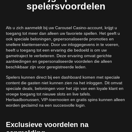
spelersvoordelen
Als u zich aanmeldt bij uw Carousel Casino-account, krijgt u
toegang tot meer dan alleen uw favoriete spellen. Het geeft u
ook speciale beloningen, gepersonaliseerde promoties en
snellere klantenservice. Door uw inloggegevens in te voeren,
heeft u toegang tot een ervaring die bedoeld is om uw
gametraject te verbeteren. Deze ervaring omvat gerichte
aanbiedingen en gepersonaliseerde voordelen die alleen
beschikbaar zijn voor geregistreerde leden.
Spelers kunnen direct bij een dashboard komen met speciale
content die gasten niet kunnen zien na het inloggen. Dit omvat
speciale deals, beloningen voor het zijn van een loyale klant en
vroege toegang tot nieuwe slots en live tafels.
Herlaadbonussen, VIP-toernooien en gratis spins kunnen alleen
worden geclaimd na een succesvolle login.
Exclusieve voordelen na