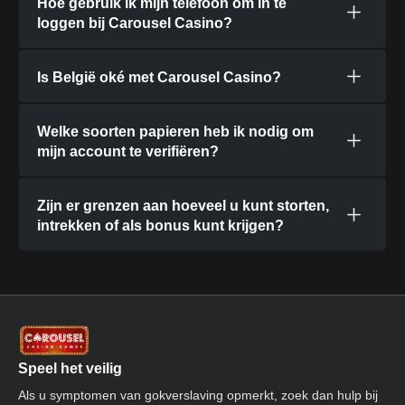
Hoe gebruik ik mijn telefoon om in te
loggen bij Carousel Casino?
Is België oké met Carousel Casino?
Welke soorten papieren heb ik nodig om
mijn account te verifiëren?
Zijn er grenzen aan hoeveel u kunt storten,
intrekken of als bonus kunt krijgen?
Speel het veilig
Als u symptomen van gokverslaving opmerkt, zoek dan hulp bij