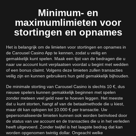
Minimum- en
maximumlimieten voor
stortingen en opnames
Het is belangrijk om de limieten voor stortingen en opnames in
de Carousel Casino App te kennen, zodat u veilig en
gemakkelijk kunt spelen. Maak een lijst van de bedragen die u
naar uw account kunt verplaatsen voordat u begint met wedden
of een bonus claimt. Volgens deze limieten zullen transacties
veilig zijn en kunnen gebruikers hun geld gemakkelijk bijhouden.
De minimale storting van Carousel Casino is slechts 10 €, dus
nieuwe spelers kunnen gemakkelijk beginnen met spelen
zonder meteen veel geld neer te hoeven leggen. Het meeste
dat u kunt storten, hangt af van de betaalmethode die u kiest,
maar dit kan oplopen tot 10.000 € per transactie. Uw
gepersonaliseerde limieten kunnen ook worden beïnvloed door
de status van uw account en de transacties die u in het verleden
heeft uitgevoerd. Zonder twijfel is het laagste bedrag dat kan
worden opgenomen twintig dollar. Ongeacht welke