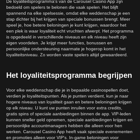
De loyaliteitsprogramma's van de Carousel Casino App zijn
bedoeld om spelers te belonen die vaak spelen. Het blijft
spannend na elke spelsessie, omdat elke weddenschap je een
stap dichter bij het krijgen van speciale bonussen brengt. Meer
speel je, hoe betere beloningen je kunt krijgen, waardoor het
een plek is waar loyaliteit echt vruchten afwerpt. Het programma
is opgedeeld in verschillende niveaus en elk niveau heeft zijn
eigen voordelen. Je krijgt meer functies, bonussen en
persoonlijke ondersteuning naarmate je hogerop komt in het
loyaliteitsniveau. Zo worden vaste spelers altijd gewaardeerd.
Het loyaliteitsprogramma begrijpen
Voor elke weddenschap die je in bepaalde casinospellen doet,
verdien je loyaliteitspunten. Als je punten verdient, kun je naar
hogere niveaus van loyaliteit gaan en betere beloningen krijgen
op elk niveau. U kunt uw punten inruilen voor extra credits,
gratis spins of speciale aanbiedingen binnen de app. VIP-leden
kunnen sneller geld opnemen, speciale aanbiedingen krijgen en
persoonlijke accountmanagers hebben die alleen voor hen
werken. Carousel Casino App heeft vaak speciale evenementen
en promoties alleen voor VIP's. In-game beloningen voor