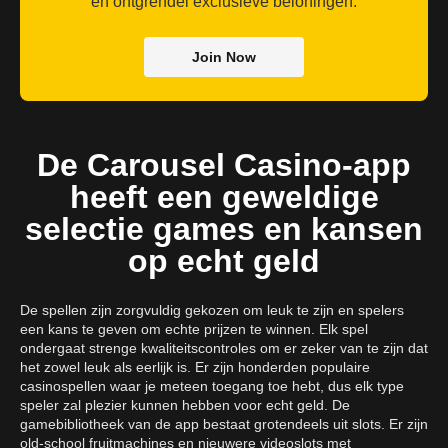
en ontgrendel exclusieve beloningen.
Join Now
De Carousel Casino-app
heeft een geweldige
selectie games en kansen
op echt geld
De spellen zijn zorgvuldig gekozen om leuk te zijn en spelers
een kans te geven om echte prijzen te winnen. Elk spel
ondergaat strenge kwaliteitscontroles om er zeker van te zijn dat
het zowel leuk als eerlijk is. Er zijn honderden populaire
casinospellen waar je meteen toegang toe hebt, dus elk type
speler zal plezier kunnen hebben voor echt geld. De
gamebibliotheek van de app bestaat grotendeels uit slots. Er zijn
old-school fruitmachines en nieuwere videoslots met