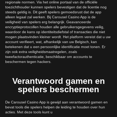
regionale normen. Via het online portaal van de officiële
toezichthouder kunnen spelers bevestigen dat de licentie nog
steeds geldig is. Dit geeft spelers gemoedsrust dat de app
alleen legaal zal werken. Bij Carousel Casino App is de
veiligheid van spelers erg belangrijk. Geavanceerde
encryptieprotocollen houden alle gebruikersgegevens veilig,
waardoor de kans op identiteitsdiefstal of transacties die niet
mogen plaatsvinden kleiner wordt. Het platform vereist dat u uw
account verifieert, wat, afhankelijk van uw Belgisch, kan
betekenen dat u een persoonlijke identificatie moet tonen. Er
zijn ook extra veiligheidsmaatregelen, zoals
tweefactorauthenticatie, beschikbaar om accounts te
beschermen tegen hackers.
Verantwoord gamen en
spelers beschermen
De Carousel Casino App is gewijd aan verantwoord gamen en
bevat tools die spelers helpen de leiding te houden over hun
acties. Met deze tools kunt u