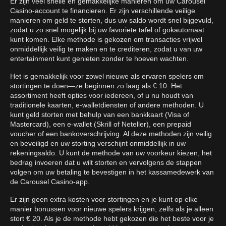
Er zijn veel snelle en gemakkelijke manieren om uw Carousel
Casino-account te financieren. Er zijn verschillende veilige
manieren om geld te storten, dus uw saldo wordt snel bijgevuld,
zodat u zo snel mogelijk bij uw favoriete tafel of gokautomaat
kunt komen. Elke methode is gekozen om transacties vrijwel
onmiddellijk veilig te maken en te crediteren, zodat u van uw
entertainment kunt genieten zonder te hoeven wachten.
Het is gemakkelijk voor zowel nieuwe als ervaren spelers om
stortingen te doen—ze beginnen zo laag als € 10. Het
assortiment heeft opties voor iedereen, of u nu houdt van
traditionele kaarten, e-walletdiensten of andere methoden. U
kunt geld storten met behulp van een bankkaart (Visa of
Mastercard), een e-wallet (Skrill of Neteller), een prepaid
voucher of een bankoverschrijving. Al deze methoden zijn veilig
en beveiligd en uw storting verschijnt onmiddellijk in uw
rekeningsaldo. U kunt de methode van uw voorkeur kiezen, het
bedrag invoeren dat u wilt storten en vervolgens de stappen
volgen om uw betaling te bevestigen in het kassamedewerk van
de Carousel Casino-app.
Er zijn geen extra kosten voor stortingen en je kunt op elke
manier bonussen voor nieuwe spelers krijgen, zelfs als je alleen
stort € 20. Als je de methode hebt gekozen die het beste voor je