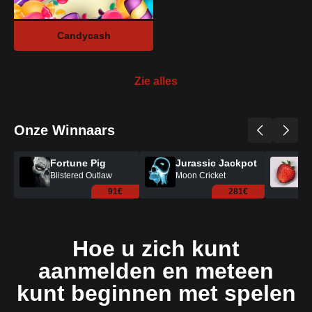
Candycash
Zie alles
Onze Winnaars
Fortune Pig
Jurassic Jackpot
Bo
Blistered Outlaw
Moon Cricket
Ja
91€
281€
Hoe u zich kunt
aanmelden en meteen
kunt beginnen met spelen