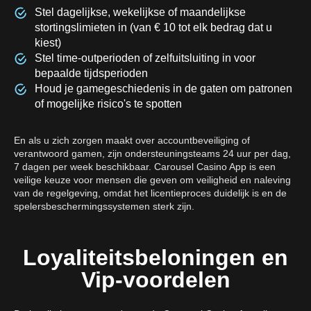
Stel dagelijkse, wekelijkse of maandelijkse
stortingslimieten in (van € 10 tot elk bedrag dat u
kiest)
Stel time-outperioden of zelfuitsluiting in voor
bepaalde tijdsperioden
Houd je gamegeschiedenis in de gaten om patronen
of mogelijke risico's te spotten
En als u zich zorgen maakt over accountbeveiliging of
verantwoord gamen, zijn ondersteuningsteams 24 uur per dag,
7 dagen per week beschikbaar. Carousel Casino App is een
veilige keuze voor mensen die geven om veiligheid en naleving
van de regelgeving, omdat het licentieproces duidelijk is en de
spelersbeschermingssystemen sterk zijn.
Loyaliteitsbeloningen en
Vip-voordelen