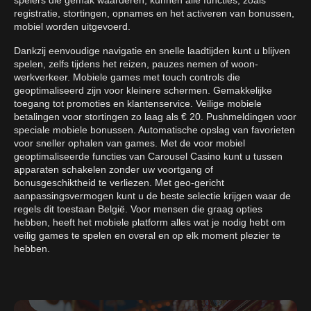
spelers die gemak waarderen, kunnen alle functies, zoals
registratie, stortingen, opnames en het activeren van bonussen,
mobiel worden uitgevoerd.
Dankzij eenvoudige navigatie en snelle laadtijden kunt u blijven
spelen, zelfs tijdens het reizen, pauzes nemen of woon-
werkverkeer. Mobiele games met touch controls die
geoptimaliseerd zijn voor kleinere schermen. Gemakkelijke
toegang tot promoties en klantenservice. Veilige mobiele
betalingen voor stortingen zo laag als € 20. Pushmeldingen voor
speciale mobiele bonussen. Automatische opslag van favorieten
voor sneller ophalen van games. Met de voor mobiel
geoptimaliseerde functies van Carousel Casino kunt u tussen
apparaten schakelen zonder uw voortgang of
bonusgeschiktheid te verliezen. Met geo-gericht
aanpassingsvermogen kunt u de beste selectie krijgen waar de
regels dit toestaan België. Voor mensen die graag opties
hebben, heeft het mobiele platform alles wat je nodig hebt om
veilig games te spelen en overal en op elk moment plezier te
hebben.