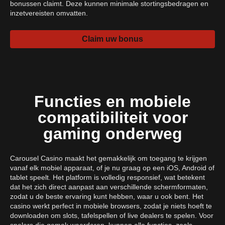
bonussen claimt. Deze kunnen minimale stortingsbedragen en
inzetvereisten omvatten.
Claim uw bonus
Functies en mobiele
compatibiliteit voor
gaming onderweg
Carousel Casino maakt het gemakkelijk om toegang te krijgen
vanaf elk mobiel apparaat, of je nu graag op een iOS, Android of
tablet speelt. Het platform is volledig responsief, wat betekent
dat het zich direct aanpast aan verschillende schermformaten,
zodat u de beste ervaring kunt hebben, waar u ook bent. Het
casino werkt perfect in mobiele browsers, zodat je niets hoeft te
downloaden om slots, tafelspellen of live dealers te spelen. Voor